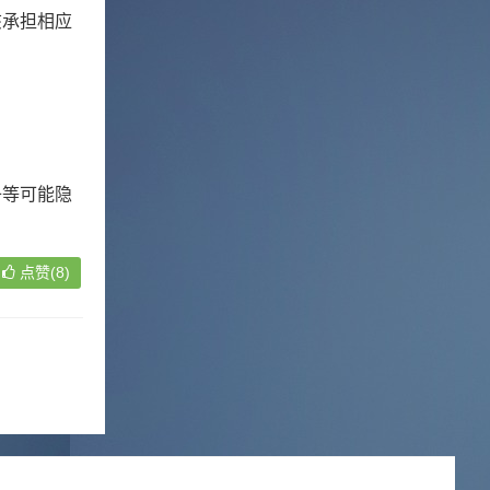
该承担相应
子等可能隐
点赞(8)