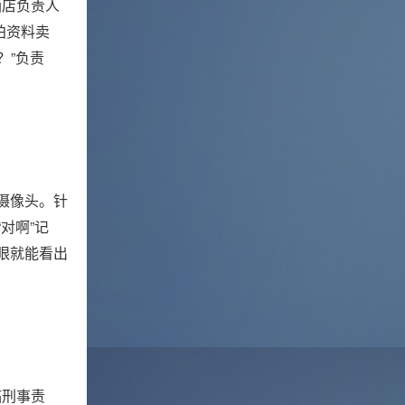
酒店负责人
拍资料卖
？”负责
摄像头。针
对啊”记
一眼就能看出
临刑事责