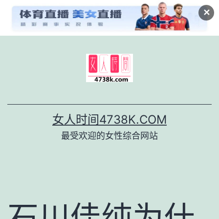
✕
跳
至
内
容
女人时间4738K.COM
最受欢迎的女性综合网站
石川佳纯为什