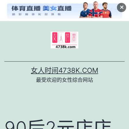
✕
跳
至
内
容
女人时间4738K.COM
最受欢迎的女性综合网站
90后2元店店