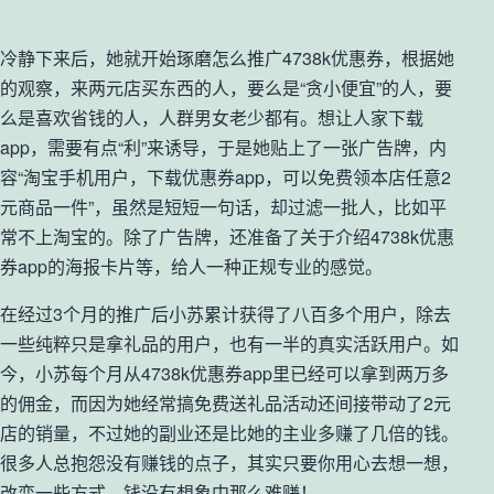
冷静下来后，她就开始琢磨怎么推广4738k优惠券，根据她
的观察，来两元店买东西的人，要么是“贪小便宜”的人，要
么是喜欢省钱的人，人群男女老少都有。想让人家下载
app，需要有点“利”来诱导，于是她贴上了一张广告牌，内
容“淘宝手机用户，下载优惠券app，可以免费领本店任意2
元商品一件”，虽然是短短一句话，却过滤一批人，比如平
常不上淘宝的。除了广告牌，还准备了关于介绍4738k优惠
券app的海报卡片等，给人一种正规专业的感觉。
在经过3个月的推广后小苏累计获得了八百多个用户，除去
一些纯粹只是拿礼品的用户，也有一半的真实活跃用户。如
今，小苏每个月从4738k优惠券app里已经可以拿到两万多
的佣金，而因为她经常搞免费送礼品活动还间接带动了2元
店的销量，不过她的副业还是比她的主业多赚了几倍的钱。
很多人总抱怨没有赚钱的点子，其实只要你用心去想一想，
改变一些方式，钱没有想象中那么难赚！