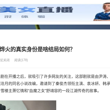
 烨火的真实身份是啥结局如何？
论关闭
阅读
(178)
侠剧在开播之后，就吸引了许多网友的关注，这部剧就是由尹涛
据沧月的同名小说改编，邀请到了秦俊杰领衔主演、袁冰妍、韩
雪楼主萧忆情和“血魔之女”舒靖容的一段江湖传奇的故事。