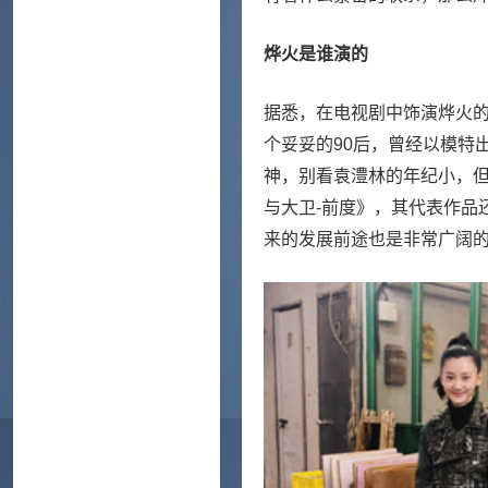
烨火是谁演的
据悉，在电视剧中饰演烨火
个妥妥的90后，曾经以模特
神，别看袁澧林的年纪小，
与大卫-前度》，其代表作品
来的发展前途也是非常广阔