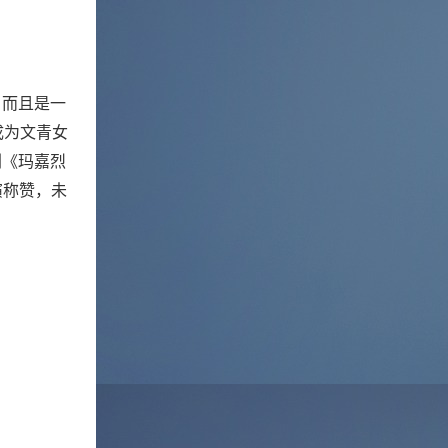
，而且是一
成为文青女
剧《玛嘉烈
演称赞，未