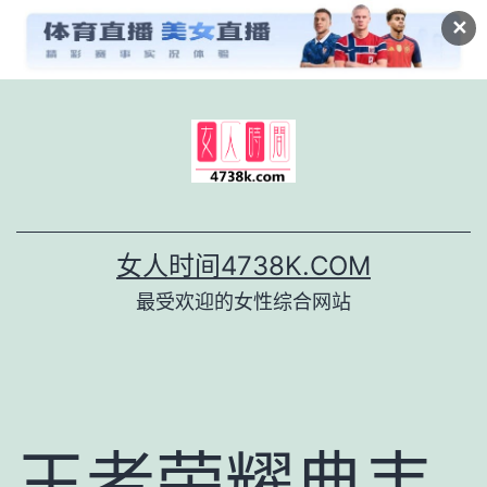
✕
跳
至
内
容
女人时间4738K.COM
最受欢迎的女性综合网站
王者荣耀典韦