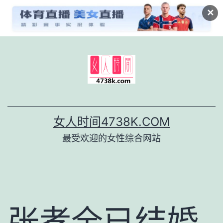
✕
跳
至
内
容
女人时间4738K.COM
最受欢迎的女性综合网站
张孝全已结婚