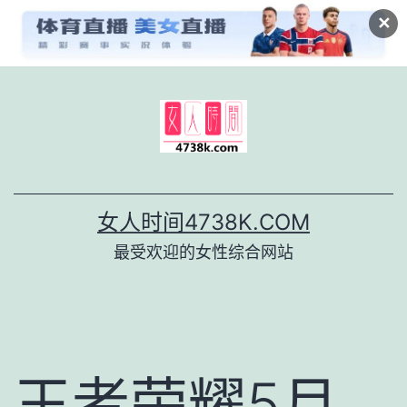
✕
跳
至
内
容
女人时间4738K.COM
最受欢迎的女性综合网站
王者荣耀5月