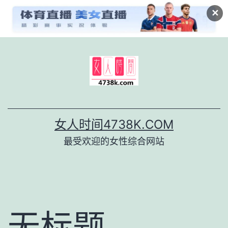
✕
跳
至
内
容
女人时间4738K.COM
最受欢迎的女性综合网站
无标题