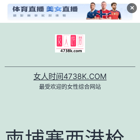
✕
跳
至
内
容
女人时间4738K.COM
最受欢迎的女性综合网站
柬埔寨西港枪