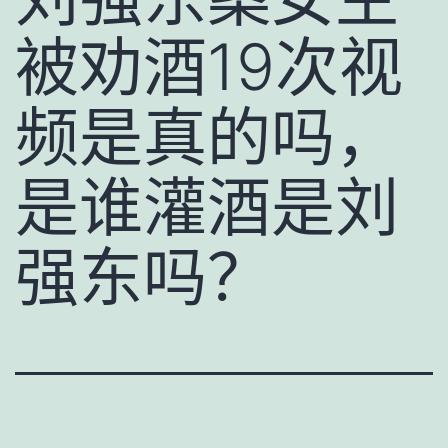
被劝酒19次视
频是真的吗，
是谁灌酒是刘
强东吗？