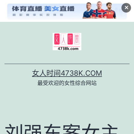
✕
跳
至
内
容
女人时间4738K.COM
最受欢迎的女性综合网站
刘强东案女主