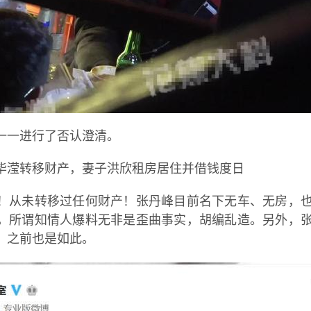
一一进行了否认澄清。
毕滢转移财产，妻子洪欣租房居住并借钱度日
！从未转移过任何财产！张丹峰目前名下无车、无房，
，所谓知情人爆料无非是歪曲事实，胡编乱造。另外，
，之前也是如此。