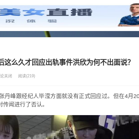
后这么久才回应出轨事件洪欣为何不出面说？
论关闭
阅读
(219)
张丹峰跟经纪人毕滢方面就没有正式回应过。但在4月2
对传闻进行了否认。