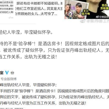
经纪人毕滢，毕滢疑似怀孕。
持的不是“验孕棒”！是酒店房卡！因视频定格成图片后
，被讹传成了疑似怀孕，只为佐证张丹峰出轨经纪人，
当工作关系，出轨为无稽之谈！