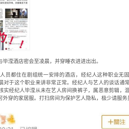
与毕滢酒店密会至凌晨，并穿睡衣进进出出。
人员都住在剧组统一安排的酒店，经纪人这种职业无
晨对于这个职业来讲非常正常。经纪人与艺人的谈话通
核实经纪人毕滢从未在艺人房间换裤子，属恶意剪辑，
可外穿的家居服。打扫房间为保护艺人隐私，极少请服务