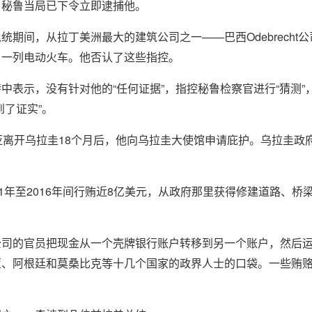
，秘鲁当局已下令立即逮捕他。
期间，从拉丁美洲最大的建筑公司之一——巴西Odebrecht
了一列电动火车。他否认了这些指控。
中表示，没有针对他的“任何证据”，指控秘鲁检察官进行“猜测”
到了证实”。
亚离开乌拉圭18个月后，他向乌拉圭大使馆申请庇护。乌拉圭政府
1年至2016年间行贿近8亿美元，从政府那里获得修建道路、桥
公司的官员把现金从一个壳牌银行账户转移到另一个账户，然后
亚、阿根廷和莫桑比克等十几个国家的政界人士的口袋。一些贿