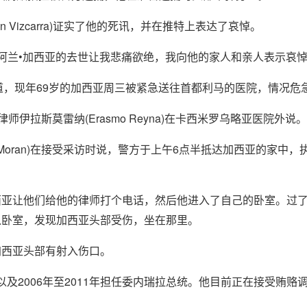
in Vizcarra)证实了他的死讯，并在推特上表达了哀悼。
统阿兰•加西亚的去世让我悲痛欲绝，我向他的家人和亲人表示哀悼
a报道，现年69岁的加西亚周三被紧急送往首都利马的医院，情况危
师伊拉斯莫雷纳(Erasmo Reyna)在卡西米罗乌略亚医院外说。
s Moran)在接受采访时说，警方于上午6点半抵达加西亚的家中，
西亚让他们给他的律师打个电话，然后他进入了自己的卧室。过
入卧室，发现加西亚头部受伤，坐在那里。
加西亚头部有射入伤口。
0年以及2006年至2011年担任委内瑞拉总统。他目前正在接受贿赂