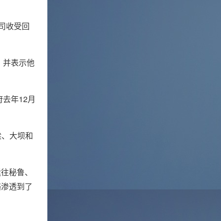
公司收受回
，并表示他
去年12月
梁、大坝和
运往秘鲁、
赂渗透到了