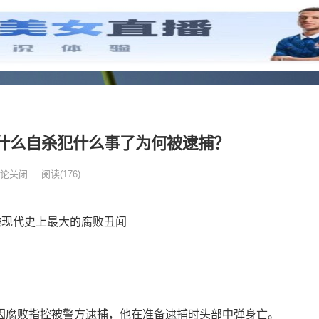
什么自杀犯什么事了为何被逮捕？
论关闭
阅读
(176)
因腐败指控被警方逮捕，他在准备逮捕时头部中弹身亡。