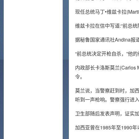
现任总统马丁•维兹卡拉(Mart
维兹卡拉在信中写道:“前总
据秘鲁国家通讯社Andin
“前总统决定开枪自杀，”他的律
内政部长卡洛斯莫兰(Carlo
令。
莫兰说，当警察赶到时，加
听到一声枪响。警察强行进
卫生部随后发表声明，证实
加西亚曾在1985年至199