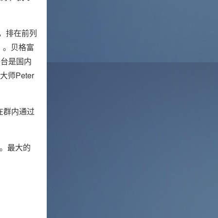
，排在前列
》。贝格富
平台是国内
Peter
在群内通过
元。最大的