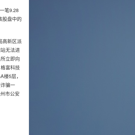
笔9.28
该股盘中的
分局高新区派
网站无法进
出所立即向
贝格富科技
A楼5层，
嫌诈骗一
禹州市公安