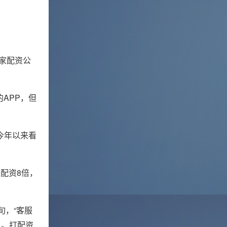
家配资公
APP，但
今年以来看
配资8倍，
旬，“客服
户。打配资