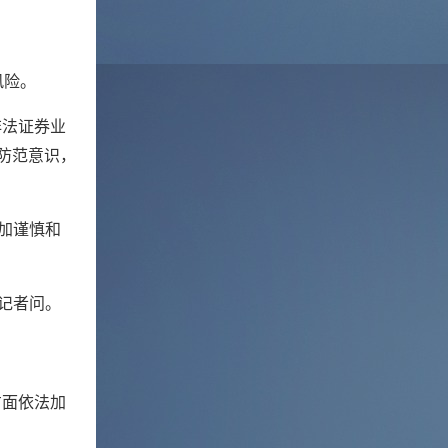
风险。
非法证券业
防范意识，
加谨慎和
记者问。
方面依法加