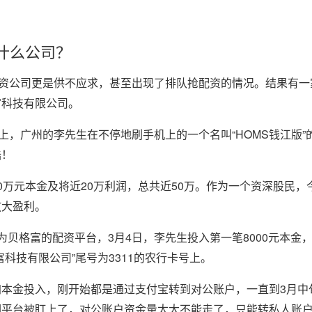
什么公司？
配资公司更是供不应求，甚至出现了排队抢配资的情况。结果有一
富科技有限公司。
上，广州的李先生在不停地刷手机上的一个名叫“HOMS钱江版”的
陆！
0万元本金及将近20万利润，总共近50万。作为一个资深股民，
放大盈利。
为贝格富的配资平台，3月4日，李先生投入第一笔8000元本金，
科技有限公司”尾号为3311的农行卡号上。
本金投入，刚开始都是通过支付宝转到对公账户，一直到3月中
们平台被盯上了，对公账户资金量太大不能走了，只能转私人账