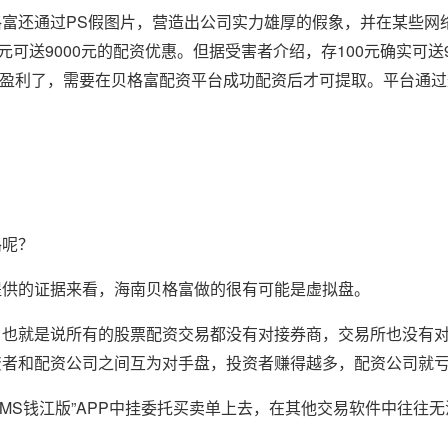
富还通过PS假图片，营造出公司实力雄厚的假象，并在某些网
元可送9000元的配资优惠。但据受害者介绍，存100元确实可送9
如果盈利了，需要在贝格富配资平台成功配资后才可提取。平台通
路呢？
提供的证据来看，海南贝格富做的很有可能是虚拟盘。
，也就是说所有的股票配资交易都没有对接券商，交易所也没有
资者和配资公司之间互为对手盘，投资者赚得越多，配资公司就
OMS钱江版”APP中挂委托买卖单上去，在其他交易软件中往往