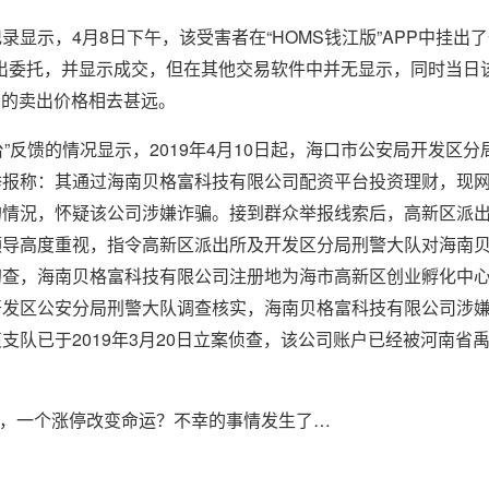
显示，4月8日下午，该受害者在“HOMS钱江版”APP中挂出了一
）卖出委托，并显示成交，但在其他交易软件中并无显示，同时当日
者的卖出价格相去甚远。
平台”反馈的情况显示，2019年4月10日起，海口市公安局开发区
举报称：其通过海南贝格富科技有限公司配资平台投资理财，现
的情況，怀疑该公司涉嫌诈骗。接到群众举报线索后，高新区派
领导高度重视，指令高新区派出所及开发区分局刑警大队对海南
查，海南贝格富科技有限公司注册地为海市高新区创业孵化中心
开发区公安分局刑警大队调查核实，海南贝格富科技有限公司涉
支队已于2019年3月20日立案侦查，该公司账户已经被河南省