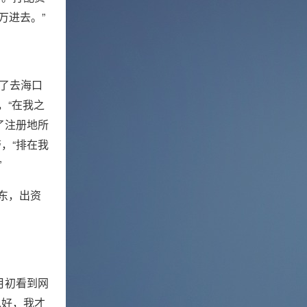
万进去。”
买了去海口
，“在我之
了注册地所
，“排在我
”
股东，出资
月初看到网
说好，我才