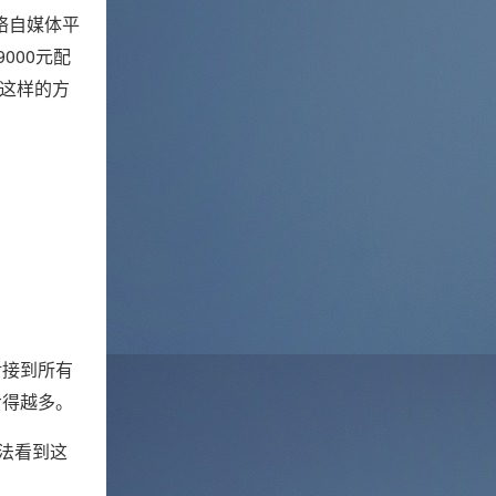
络自媒体平
000元配
过这样的方
对接到所有
亏得越多。
无法看到这