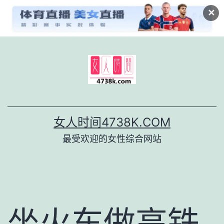
✕
跳
至
内
容
女人时间4738K.COM
最受欢迎的女性综合网站
坐火车做高铁