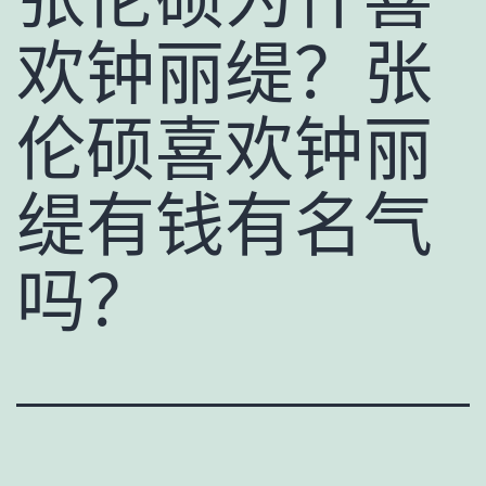
欢钟丽缇？张
伦硕喜欢钟丽
缇有钱有名气
吗？