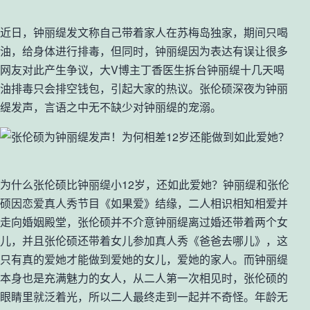
近日，钟丽缇发文称自己带着家人在苏梅岛独家，期间只喝
油，给身体进行排毒，但同时，钟丽缇因为表达有误让很多
网友对此产生争议，大V博主丁香医生拆台钟丽缇十几天喝
油排毒只会排空钱包，引起大家的热议。张伦硕深夜为钟丽
缇发声，言语之中无不缺少对钟丽缇的宠溺。
为什么张伦硕比钟丽缇小12岁，还如此爱她？钟丽缇和张伦
硕因恋爱真人秀节目《如果爱》结缘，二人相识相知相爱并
走向婚姻殿堂，张伦硕并不介意钟丽缇离过婚还带着两个女
儿，并且张伦硕还带着女儿参加真人秀《爸爸去哪儿》，这
只有真的爱她才能做到爱她的女儿，爱她的家人。而钟丽缇
本身也是充满魅力的女人，从二人第一次相见时，张伦硕的
眼睛里就泛着光，所以二人最终走到一起并不奇怪。年龄无