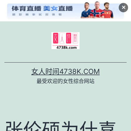
✕
跳
至
内
容
女人时间4738K.COM
最受欢迎的女性综合网站
张伦硕为什喜