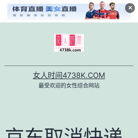
✕
跳
至
内
容
女人时间4738K.COM
最受欢迎的女性综合网站
京东取消快递